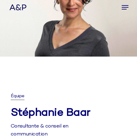
Menu
Skip
to
Close
main
Menu
content
Équipe
Stéphanie Baar
Consultante & conseil en
communication