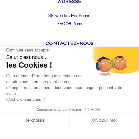
ADRESSE
38 rue des Mathurins
75008 Paris
CONTACTEZ-NOUS
T : 06 86 99 44 99
E : averone@agenceaetp.com
©
2026
AGENCE A&P – CONSEIL, COMMUNICATION
ET RÉPUTATION
Mentions légales
Politique de confidentialité